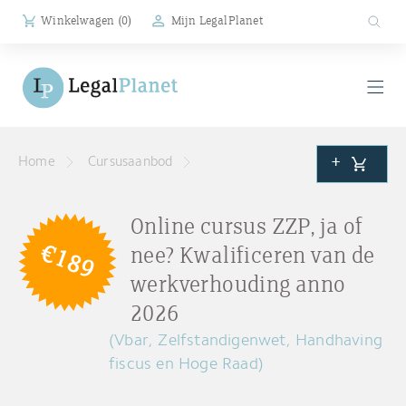
Winkelwagen (
0
)
Mijn LegalPlanet
+
Home
Cursusaanbod
Online cursus ZZP, ja of
€189
nee? Kwalificeren van de
werkverhouding anno
2026
(Vbar, Zelfstandigenwet, Handhaving
fiscus en Hoge Raad)